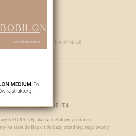
skóra naturalna, metal.
:
CROCHET
ZA JAKOŚĆ DOSTĘPNA NA RYNKU!
BILON MEDIUM
. To
ówną strukturę i
Y OKUCIA SREBRNE IT4
 skóry NATURALNEJ, okucia metalowe producent
 na stałe do klapki i do bazy przedniej, regulowany