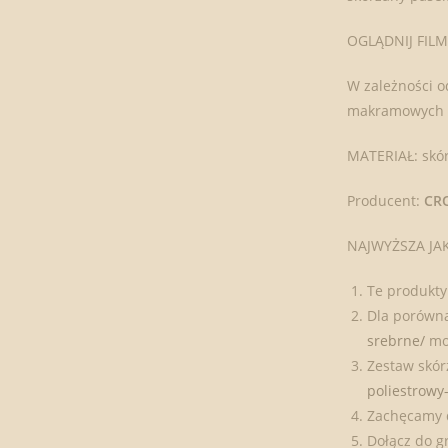
OGLĄDNIJ FIL
W zależności o
makramowych to
MATERIAŁ: skór
Producent:
CR
NAJWYŻSZA JA
Te produkty
Dla porówna
srebrne/
mo
Zestaw skór
poliestrowy
Zachęcamy 
Dołącz do 