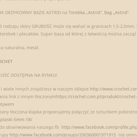
MIK DEDYKOWNY BAZIE ASTRID na
Torebka „Astrid”. Bag „Astrid”.
d rodzaju skóry GRUBOŚĆ może się wahać w granicach 1,5-2,5mm. 
rebek i plecaków. Super baza od której z łatwością można zacząć 
a naturalna, metal.
OCHET
KOŚĆ DOSTĘPNA NA RYNKU!
 i wiele innych znajdziesz w naszym sklepie
http://www.crochet.co
nia link z innym tłoczonym
https://crochet.com.pl/produkt/crochet
tywem
zany tłoczona klapka proponujemy połączyć ze sznurkiem poliest
-plaski-5mm-18/
do obserwowania naszego fb
http://www.facebook.com/profile.p
grupy
http://www.facebook.com/groups/330360001971915
nie ominą