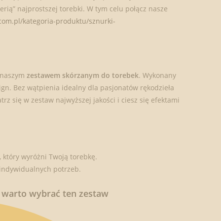
rią” najprostszej torebki. W tym celu połącz nasze
.com.pl/kategoria-produktu/sznurki-
z naszym
zestawem skórzanym do torebek
. Wykonany
esign. Bez wątpienia idealny dla pasjonatów rękodzieła
z się w zestaw najwyższej jakości i ciesz się efektami
 który wyróżni Twoją torebkę.
 indywidualnych potrzeb.
 warto wybrać ten zestaw