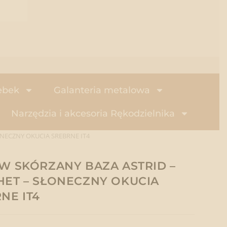
ebek
Galanteria metalowa
Narzędzia i akcesoria Rękodzielnika
NECZNY OKUCIA SREBRNE IT4
W SKÓRZANY BAZA ASTRID –
ET – SŁONECZNY OKUCIA
NE IT4