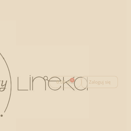
0
0.00
zł
Zaloguj się