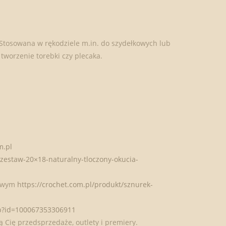
Stosowana w rękodziele m.in. do szydełkowych lub
tworzenie torebki czy plecaka.
m.pl
-zestaw-20×18-naturalny-tloczony-okucia-
rowym
https://crochet.com.pl/produkt/sznurek-
hp?id=100067353306911
 Cię przedsprzedaże, outlety i premiery.