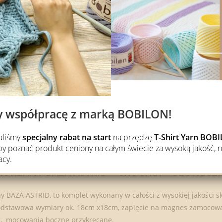
MATERIAŁ: 
Producent
NAJWYŻS
OPIS
OPINIE (0)
y współpracę z marką BOBILON!
waliśmy
specjalny rabat na start
na przędzę
T-Shirt Yarn BO
 poznać produkt ceniony na całym świecie za wysoką jakość, r
acy.
KÓRZANY BAZA ASTRID – CROCHET – SŁONECZN
y BAZA ASTRID, to komplet wykonany w całości z wysokiej jakości
odstawowa wymiary ok. 18cm x18cm, zapięcie na magnes zamocowany
k, mocowania boczne przykręcane.