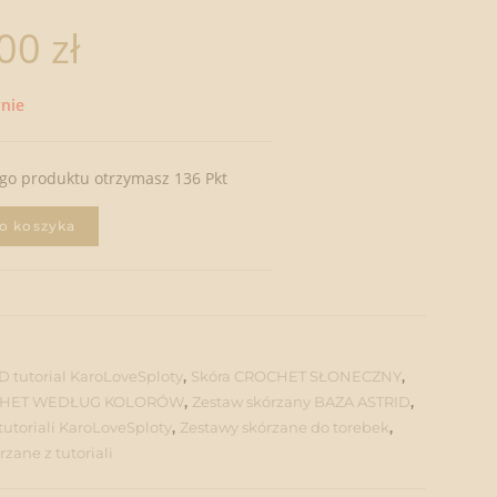
.00
zł
nie
ego produktu otrzymasz 136 Pkt
o koszyka
 tutorial KaroLoveSploty
,
Skóra CROCHET SŁONECZNY
,
OCHET WEDŁUG KOLORÓW
,
Zestaw skórzany BAZA ASTRID
,
tutoriali KaroLoveSploty
,
Zestawy skórzane do torebek
,
zane z tutoriali