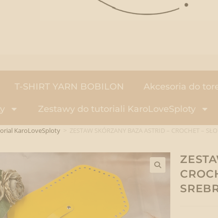
T-SHIRT YARN BOBILON
Akcesoria do tor
y
Zestawy do tutoriali KaroLoveSploty
orial KaroLoveSploty
>
ZESTAW SKÓRZANY BAZA ASTRID – CROCHET – SŁO
ZESTA
CROCH
🔍
SREBR