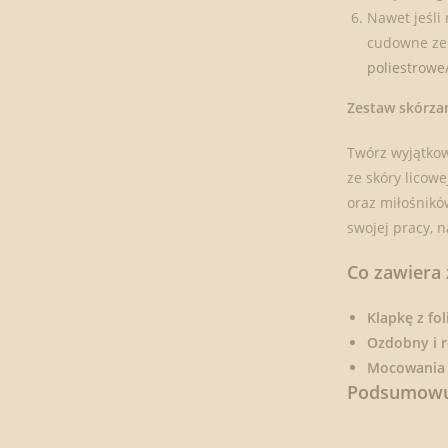
Nawet jeśli
cudowne zes
poliestrowe
Zestaw skórza
Twórz wyjątko
ze skóry licowe
oraz miłośnikó
swojej pracy, 
Co zawiera 
Klapkę z f
Ozdobny i 
Mocowania
Podsumowuj