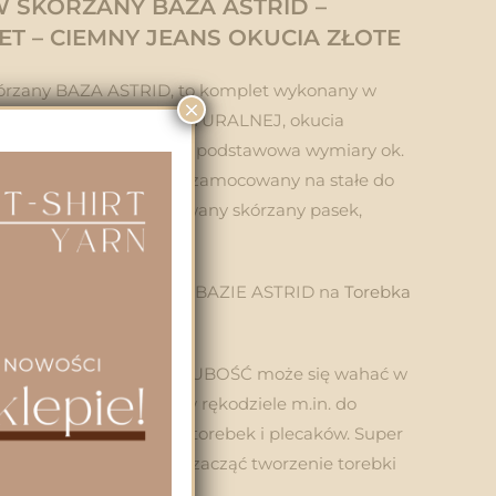
 SKÓRZANY BAZA ASTRID –
T – CIEMNY JEANS OKUCIA ZŁOTE
órzany BAZA ASTRID, to komplet wykonany w
×
wysokiej jakości skóry NATURALNEJ, okucia
producent włoski. Baza podstawowa wymiary ok.
m, zapięcie na magnes zamocowany na stałe do
o bazy przedniej, regulowany skórzany pasek,
 boczne przykręcane.
 FILMIK DEDYKOWNY BAZIE ASTRID na
Torebka
ag „Astrid”.
ści od rodzaju skóry GRUBOŚĆ może się wahać w
1,5-2,5mm. Stosowana w rękodziele m.in. do
ych lub makramowych torebek i plecaków. Super
órej z łatwością można zacząć tworzenie torebki
a.