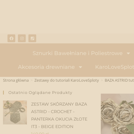
Sznurki Bawełniane i Poliestrowe
Akcesoria drewniane
KaroLoveSplot
Strona główna
>
Zestawy do tutoriali KaroLoveSploty
>
BAZA ASTRID tut
Ostatnio Oglądane Produkty
ZESTAW SKÓRZANY BAZA
ASTRID - CROCHET -
PANTERKA OKUCIA ZŁOTE
IT3 - BEIGE EDITION
140.00
zł