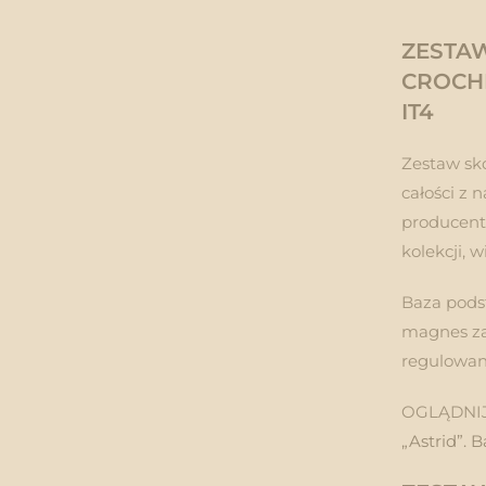
ZESTAW
CROCH
IT4
Zestaw sk
całości z 
producent
kolekcji, 
Baza pods
magnes za
regulowan
OGLĄDNIJ
„Astrid”. B