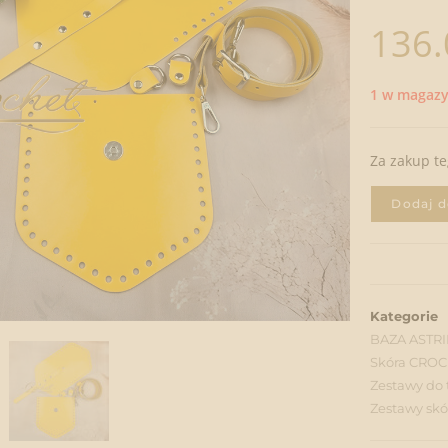
136
1 w magazy
Za zakup t
Dodaj d
Kategorie
BAZA ASTRID
Skóra CR
Zestawy do 
Zestawy skór