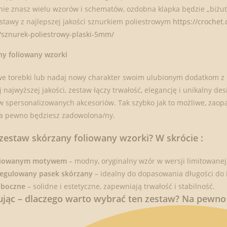
 nie znasz wielu wzorów i schematów, ozdobna klapka będzie „biżute
tawy z najlepszej jakości sznurkiem poliestrowym
https://crochet
/sznurek-poliestrowy-plaski-5mm/
ny foliowany wzorki
we torebki lub nadaj nowy charakter swoim ulubionym dodatkom 
j najwyższej jakości, zestaw łączy trwałość, elegancję i unikalny d
w spersonalizowanych akcesoriów. Tak szybko jak to możliwe, zaopatr
na pewno będziesz zadowolona/ny.
zestaw skórzany foliowany wzorki? W skrócie :
oliowanym motywem
– modny, oryginalny wzór w wersji limitowanej,
regulowany pasek skórzany
– idealny do dopasowania długości do
 boczne
– solidne i estetyczne, zapewniają trwałość i stabilność.
ąc – dlaczego warto wybrać ten zestaw? Na pewno