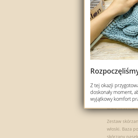
Rozpoczęliśm
Z tej okazji przygoto
doskonały moment, aby
Opis
wyjątkowy komfort pr
ZESTAW S
Zestaw skórzan
włoski. Baza p
skórzany pase