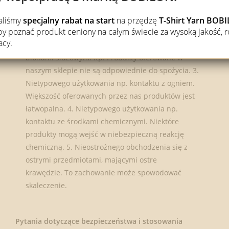
sznurkami, które w przypadku np. zaciśnięcia na
części ciała mogą prowadzić do niedokrwienia. 2.
waliśmy
specjalny rabat na start
na przędzę
T-Shirt Yarn BO
 poznać produkt ceniony na całym świecie za wysoką jakość, r
Nietypowego użytkowania np. spożycia przez dzieci
acy.
czy osoby dorosłe, oprócz tego: kontaktu z oczami,
błonami śluzowymi itp. Produkty oferowane w
naszym sklepie nie są odpowiednie do spożycia. 3.
Nietypowego użytkowania np. kontaktu z ogniem.
Większość oferowanych przez nas produktów jest
łatwopalna. 4. Nietypowego użytkowania np.
kontaktu ze środkami chemicznymi. Niektóre
produkty mogą wejść w niebezpieczną reakcję
chemiczną. 5. Nieostrożnego obchodzenia się z
ostrymi przedmiotami, mającymi ostre
krawędzie. To zachowanie może spowodować
skaleczenie.
Pytania dotyczące bezpieczeństwa i stosowania