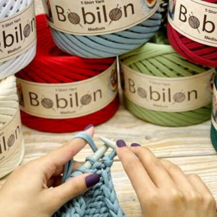
Te produkty i wiele innych znajdziesz w naszym
sklepie
https://crochet.com.pl/
Zachęcamy do obserwowania naszego
fb
http://www.facebook.com/profile.php?
id=100067353306911
Dołącz do
grupy
http://www.facebook.com/groups/3303600019
71915
nie ominą Cię przedsprzedaże, outlety i
premiery.
Sznurek bawełniany 5mm Crochet – pleciony sznurek
– naturalny i wszechstronny materiał do rękodzieła
Sznurek bawełniany pleciony o grubości 5mm to
doskonały wybór dla każdego, kto ceni naturalne i
ekologiczne materiały. Wykonany z wysokiej jakości
bawełny, jest miękki, elastyczny i trwały. Jego
uniwersalność sprawia, że nadaje się do wielu