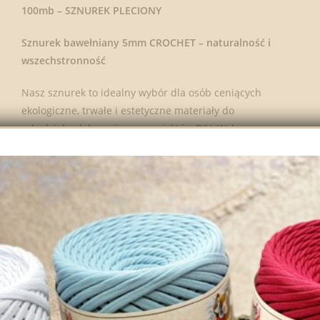
100mb – SZNUREK PLECIONY
Sznurek bawełniany 5mm CROCHET – naturalność i
wszechstronność
Nasz sznurek to idealny wybór dla osób ceniących
ekologiczne, trwałe i estetyczne materiały do
rękodzieła, dekoracji oraz projektów DIY. Wykonany z
recyklingowej bawełny pierwszej jakości,
charakteryzuje się miękkością, elastycznością oraz
wyjątkową wytrzymałością, dzięki czemu doskonale
sprawdza się w różnorodnych zastosowaniach.
MATERIAŁ:
BAWEŁNA RECYKLINGOWANA MOŻE
ZAWIERAĆ ŚLADOWE ILOŚCI INNYCH WŁÓKIEN
PRODUCENT:
CROCHET