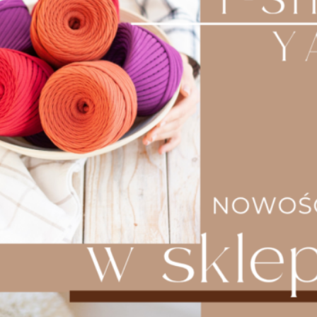
podkładek, koszyków i toreb,
Projekty DIY
– doskonały
do rękodzieła, np. biżuterii, breloczków czy łapaczy
snów,
Dekoracje wnętrz
– może być używany do
ozdabiania poduszek, zasłon i innych tekstyliów.
Dlaczego warto wybrać nasz sznurek
bawełniany 5mm Crochet?
Naturalny i ekologiczny materiał, Trwała i estetyczna
pleciona struktura, Uniwersalność – szerokie
zastosowanie w rękodziele, Łatwość w użytkowaniu i
pielęgnacji, Bogata gama kolorystyczna – dopasuj
idealny odcień do swojego projektu.
Niezależnie od tego, czy jesteś profesjonalistą, czy
dopiero zaczynasz swoją przygodę z rękodziełem,
sznurek bawełniany pleciony 5 mm to doskonały wybór.
Twórz unikalne, stylowe i trwałe projekty, które