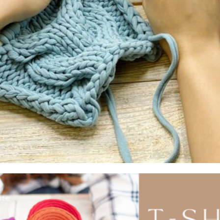
zastosowań – od makramy, przez szydełkowanie, aż po
dekoracje wnętrz.
Cechy produktu:
Naturalny skład
– wykonany w 100% z bawełny,
Wytrzymałość
– pleciona struktura zapewnia
odporność na rozciąganie i ścieranie,
Miękkość i elastyczność
– przyjemny w dotyku,
łatwy do formowania,
Ekologiczny wybór
– przyjazny dla środowiska i
bezpieczny dla alergików.
Zastosowanie sznurka bawełnianego 5mm
Crochet:
Makrama
– idealny do tworzenia ozdobnych splotów,
kwietników i dekoracji ściennych,
Szydełkowanie i
dzierganie
– świetny do wyplatania dywaników,