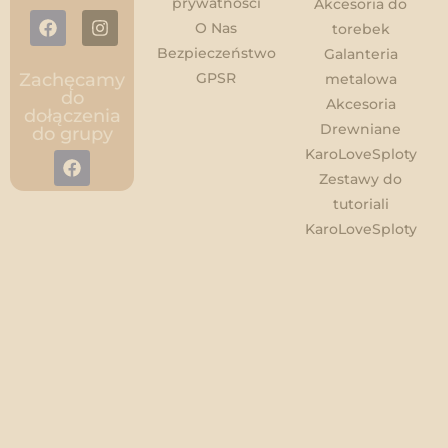
prywatności
Akcesoria do
O Nas
torebek
Bezpieczeństwo
Galanteria
GPSR
Zachęcamy
metalowa
do
Akcesoria
dołączenia
Drewniane
do grupy
KaroLoveSploty
Zestawy do
tutoriali
KaroLoveSploty