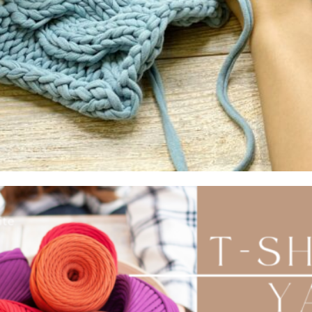
wysokość ok.5,5cm.
Posiadają otwór na sznurek umożliwiający
powieszenie ozdoby, a także daje możliwość na
dodanie wszelkiego rodzaju sznurków i tasiemek do
stworzenia makramowych ozdób.
Ozdoba wykonana ze sklejki grubości 3mm,
wycinana laserowo z największą precyzją, a
następnie dwustronnie szlifowane i nielakierowane.
OPINIE (0)
Opinie