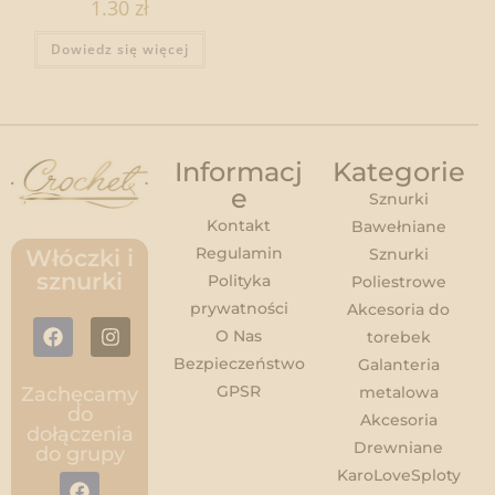
1.30
zł
Dowiedz się więcej
Informacj
Kategorie
e
Sznurki
Kontakt
Bawełniane
Regulamin
Włóczki i
Sznurki
sznurki
Polityka
Poliestrowe
prywatności
Akcesoria do
O Nas
torebek
Bezpieczeństwo
Galanteria
GPSR
Zachęcamy
metalowa
do
Akcesoria
dołączenia
Drewniane
do grupy
KaroLoveSploty