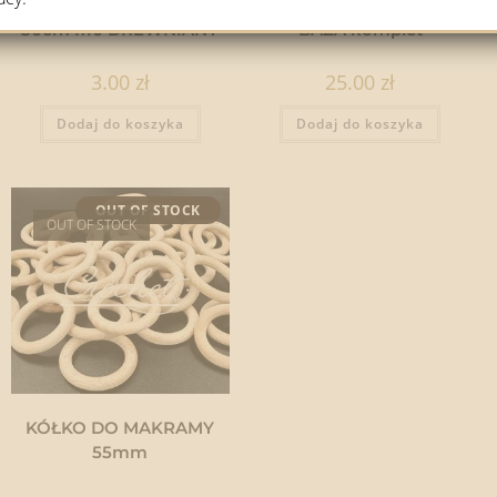
DRĄŻEK DO MAKRAMY
ŁAPACZ SNÓW nr 1 –
30cm fi10 DREWNIANY
BAZA komplet
3.00
zł
25.00
zł
Dodaj do koszyka
Dodaj do koszyka
OUT OF STOCK
OUT OF STOCK
KÓŁKO DO MAKRAMY
55mm