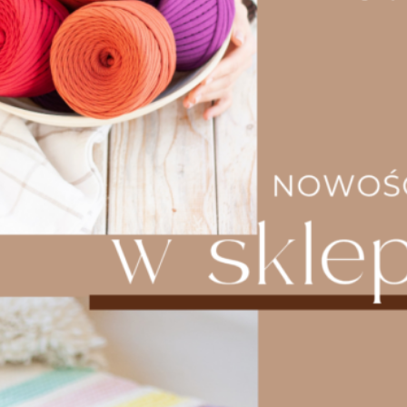
Na razie nie ma opinii o produkcie.
Musisz się
zalogować
, aby dodać opinię.
Zobacz inne produkty