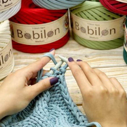
Za zakup tego produktu otrzymasz 4 Pkt
-
+
Dodaj do koszyka
Kategoria
Akcesoria drewniane
KONIK NA BIEGUNACH „WESOŁYCH ŚWIĄT” baza
bombka
Baza do ozdoby np. choinkowej w kształcie konika
na biegunach z grawerem. Szerokość ok. 7cm,