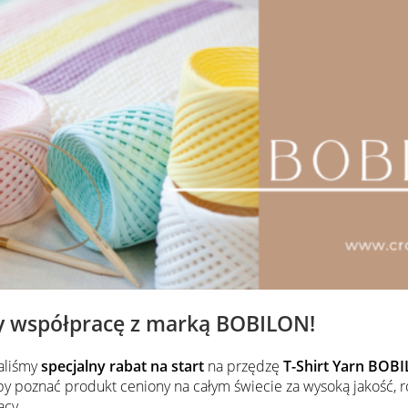
SKRZYDŁA NR16 – 12cm
SKRZYDŁA nr12 – 12cm
drewniane
drewniane
3.80
zł
5.40
zł
Dodaj do koszyka
Dodaj do koszyka
y współpracę z marką BOBILON!
waliśmy
specjalny rabat na start
na przędzę
T-Shirt Yarn BO
 poznać produkt ceniony na całym świecie za wysoką jakość, r
acy.