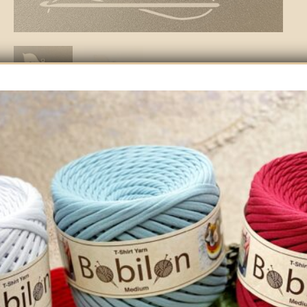
KONIK NA BIEGUNACH
„WESOŁYCH ŚWIĄT” baza
bombka
3.80
zł
8 w magazynie