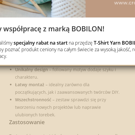
y współpracę z marką BOBILON!
waliśmy
specjalny rabat na start
na przędzę
T-Shirt Yarn BO
Licowa skóra najwyższej jakości
– luksusowy
 poznać produkt ceniony na całym świecie za wysoką jakość, r
wygląd, wyjątkowa trwałość i odporność na
acy.
codzienne użytkowanie.
Unikalny design
– foliowany motyw dodaje szyku i
charakteru.
Łatwy montaż
– idealny zarówno dla
początkujących, jak i zaawansowanych twórców DIY.
Wszechstronność
– zestaw sprawdzi się przy
tworzeniu nowych projektów lub naprawie
ulubionych torebek.
Zastosowanie