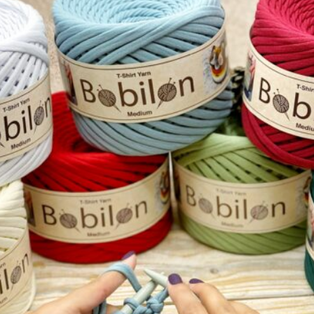
strukturze, co gwarantuje perfekcyjne dopasowanie
poszczególnych elementów torebki. Dzięki temu
stworzysz harmonijny projekt, w którym każdy detal ma
znaczenie.
MATERIAŁ: skóra naturalna zamszowa wysokiej jakości,
metal.
Producent:
CROCHET
Te produkty i wiele innych znajdziesz w naszym
sklepie
http://www.crochet.com.pl
Dla porównania link z innym
tłoczonym
https://crochet.com.pl/produkt/crochet-
zestaw-20×18-naturalny-tloczony-okucia-
srebrne/
motywem
Zestaw skórzany tłoczona klapka proponujemy
połączyć ze sznurkiem