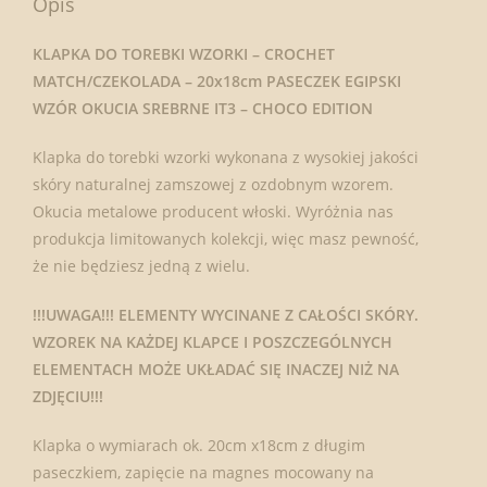
Opis
KLAPKA DO TOREBKI WZORKI – CROCHET
MATCH/CZEKOLADA – 20x18cm PASECZEK EGIPSKI
WZÓR OKUCIA SREBRNE IT3 – CHOCO EDITION
Klapka do torebki wzorki wykonana z wysokiej jakości
skóry naturalnej zamszowej z ozdobnym wzorem.
Okucia metalowe producent włoski. Wyróżnia nas
produkcja limitowanych kolekcji, więc masz pewność,
że nie będziesz jedną z wielu.
!!!UWAGA!!! ELEMENTY WYCINANE Z CAŁOŚCI SKÓRY.
WZOREK NA KAŻDEJ KLAPCE I POSZCZEGÓLNYCH
ELEMENTACH MOŻE UKŁADAĆ SIĘ INACZEJ NIŻ NA
ZDJĘCIU!!!
Klapka o wymiarach ok. 20cm x18cm z długim
paseczkiem, zapięcie na magnes mocowany na