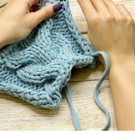
poliestrowym
https://crochet.com.pl/produkt/sznure
k-poliestrowy-plaski-5mm-18/
Zachęcamy do obserwowania naszego
fb
http://www.facebook.com/profile.php?
id=100067353306911
Dołącz do
grupy
http://www.facebook.com/groups/3303600019
71915
nie ominą Cię przedsprzedaże, outlety i
premiery.
Nawet jeśli nie znasz wielu wzorów i schematów,
ozdobna klapka będzie „biżuterią” najprostszej
torebki. W tym celu połącz nasze cudowne zestawy z
najlepszej jakości sznurkiem
poliestrowym
https://crochet.com.pl/kategoria-
produktu/sznurki-poliestrowe/sznurek-poliestrowy-
plaski-5mm/