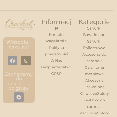
Informacj
Kategorie
e
Sznurki
Kontakt
Bawełniane
Regulamin
Włóczki i
Sznurki
sznurki
Polityka
Poliestrowe
prywatności
Akcesoria do
O Nas
torebek
Bezpieczeństwo
Galanteria
GPSR
Zachęcamy
metalowa
do
Akcesoria
dołączenia
Drewniane
do grupy
KaroLoveSploty
Zestawy do
tutoriali
KaroLoveSploty