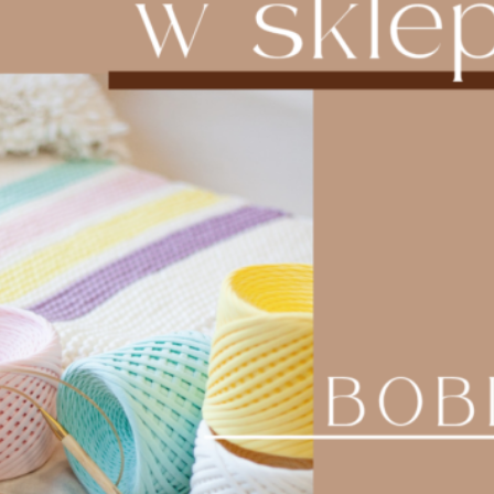
torebkę.
Ozdobny i regulowany pasek skórzany
– idealny do
dopasowania długości do indywidualnych potrzeb.
Mocowania boczne
– solidne i estetyczne,
zapewniają trwałość i stabilność.
Podsumowując – dlaczego warto wybrać
ten zestaw? Na pewno warto wybrać ten
zestaw