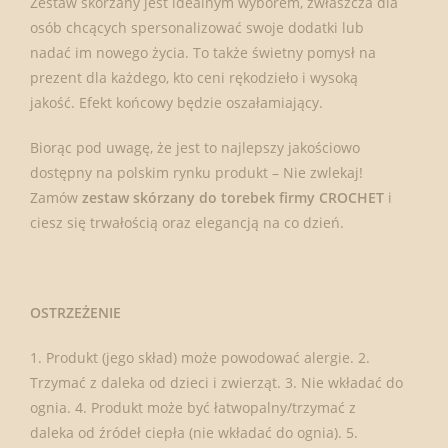
Zestaw skórzany jest idealnym wyborem, zwłaszcza dla
osób chcących spersonalizować swoje dodatki lub
nadać im nowego życia. To także świetny pomysł na
prezent dla każdego, kto ceni rękodzieło i wysoką
jakość. Efekt końcowy będzie oszałamiający.
Biorąc pod uwagę, że jest to najlepszy jakościowo
dostępny na polskim rynku produkt – Nie zwlekaj!
Zamów
zestaw skórzany do torebek firmy CROCHET
i
ciesz się trwałością oraz elegancją na co dzień.
OSTRZEŻENIE
1. Produkt (jego skład) może powodować alergie. 2.
Trzymać z daleka od dzieci i zwierząt. 3. Nie wkładać do
ognia. 4. Produkt może być łatwopalny/trzymać z
daleka od źródeł ciepła (nie wkładać do ognia). 5.