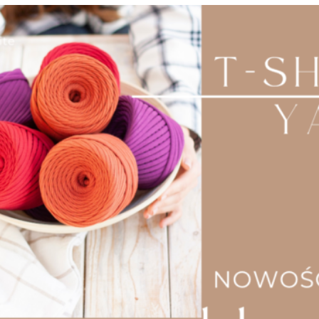
Klapka do torebki wzorki, lub zestaw skórzany
ozdobne wzorki
Twórz wyjątkowe torebki lub nadaj nowy charakter
swoim ulubionym dodatkom z naszym
zestawem
skórzanym do torebek
. Wykonany ze skóry licowej
najwyższej jakości, zestaw łączy trwałość, elegancję i
unikalny design. Bez wątpienia idealny dla pasjonatów
rękodzieła oraz miłośników spersonalizowanych
akcesoriów. Tak szybko jak to możliwe, zaopatrz się w
zestaw najwyższej jakości i ciesz się efektami swojej
pracy, na pewno będziesz zadowolona/ny.
Co zawiera zestaw skórzany ozdobne
wzorki? W skrócie :
Klapkę z ozdobnym motywem
– modny, oryginalny
wzór w wersji limitowanej, który wyróżni Twoją