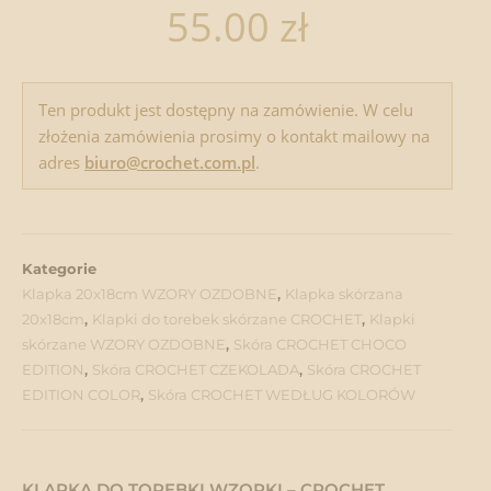
55.00
zł
Ten produkt jest dostępny na zamówienie. W celu
złożenia zamówienia prosimy o kontakt mailowy na
adres
biuro@crochet.com.pl
.
Kategorie
Klapka 20x18cm WZORY OZDOBNE
,
Klapka skórzana
20x18cm
,
Klapki do torebek skórzane CROCHET
,
Klapki
skórzane WZORY OZDOBNE
,
Skóra CROCHET CHOCO
EDITION
,
Skóra CROCHET CZEKOLADA
,
Skóra CROCHET
EDITION COLOR
,
Skóra CROCHET WEDŁUG KOLORÓW
KLAPKA DO TOREBKI WZORKI – CROCHET