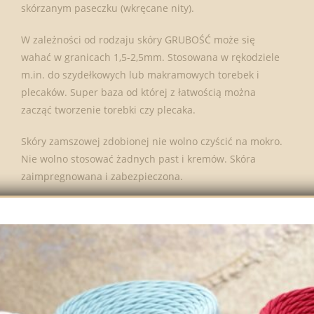
skórzanym paseczku (wkręcane nity).
W zależności od rodzaju skóry GRUBOŚĆ może się
wahać w granicach 1,5-2,5mm. Stosowana w rękodziele
m.in. do szydełkowych lub makramowych torebek i
plecaków. Super baza od której z łatwością można
zacząć tworzenie torebki czy plecaka.
Skóry zamszowej zdobionej nie wolno czyścić na mokro.
Nie wolno stosować żadnych past i kremów. Skóra
zaimpregnowana i zabezpieczona.
CROCHET MATCH – idealne
dopasowanie
Produkty oznaczone etykietą
„CROCHET
MATCH”
można łączyć z dedykowanymi kolorami
skórek, co pozwala uzyskać spójny i profesjonalny efekt.
Skóra wykończona jest w tym samym kolorze i