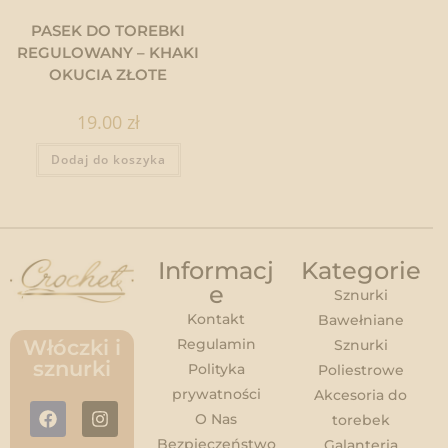
PASEK DO TOREBKI
REGULOWANY – KHAKI
OKUCIA ZŁOTE
19.00
zł
Dodaj do koszyka
Informacj
Kategorie
e
Sznurki
Kontakt
Bawełniane
Regulamin
Włóczki i
Sznurki
sznurki
Polityka
Poliestrowe
prywatności
Akcesoria do
O Nas
torebek
Bezpieczeństwo
Galanteria