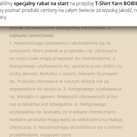
waliśmy
specjalny rabat na start
na przędzę
T-Shirt Yarn BO
użytkowania.
 poznać produkt ceniony na całym świecie za wysoką jakość, r
acy.
W celu uniknięcia na przykład skaleczeń zaleca się
jednak zachowywanie szczególnej ostrożności, a
najlepiej zaniechania:
1. Nieostrożnego stosowania i obchodzenia się ze
sznurkami, które jednak w przypadku np. zaciśnięcia
na części ciała mogą prowadzić do niedokrwienia. 2.
Nietypowego użytkowania np. spożycia przez dzieci czy
osoby dorosłe, kontaktu z oczami, błonami śluzowymi
itp. Produkty oferowane w naszym sklepie nie są
odpowiednie do spożycia. 3. Nietypowego użytkowania
np. kontaktu z ogniem. Większość oferowanych przez
nas produktów jest łatwopalna. 4. Nietypowego
użytkowania np. kontaktu ze środkami chemicznymi.
Niektóre produkty mogą wejść w niebezpieczną reakcję
chemiczną. 5. Nieostrożnego obchodzenia się z ostrymi
przedmiotami, mającymi ostre