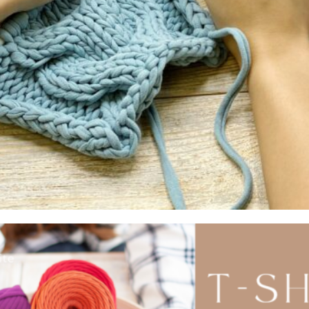
zaawansowanych twórców. Bez względu na to, czy
szyjesz na maszynie, robisz na szydełku, czy tworzysz
techniką makramy – ten dodatek sprawdzi się
doskonale. Ponadto, to właśnie takie detale sprawiają,
że torebka wygląda profesjonalnie i przyciąga wzrok
klientów.
Podsumowanie – dlaczego warto
wybrać drewniane uszy do torebki?
Aby podkreślić zalety tego produktu, warto wymienić
kilka kluczowych powodów, dla których warto go mieć:
Naturalny materiał
– ekologiczny i trwały,
Estetyczny wygląd
– pasuje do wielu stylów,
Szerokie możliwości personalizacji
– malowanie,