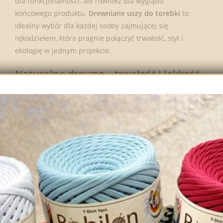
dla funkcjonalności, ale również dla wyglądu
końcowego produktu.
Drewniane uszy do torebki
to
idealny wybór dla każdej osoby zajmującej się
rękodziełem, która pragnie połączyć trwałość, styl i
ekologię w jednym projekcie.
Naturalne drewno – trwałość i lekkość
w jednym
Uchwyty świetnie sprawdzają się w codziennym
użytkowaniu. Drewno zostało starannie oszlifowane, co
zapewnia gładką powierzchnię i wygodne trzymanie
torebki w dłoni. Zastosowanie naturalnego surowca to
również ukłon w stronę środowiska – coraz więcej
klientów docenia produkty przyjazne naturze.
Uniwersalny kształt i szerokie
możliwości zastosowania