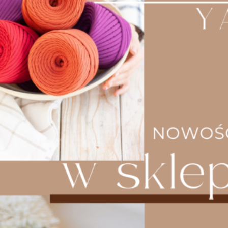
lakierowanie, decoupage,
Wygoda użytkowania
– lekkość i ergonomiczny
kształt,
Prosty montaż
– idealny dla twórców DIY i
handmade.
Dodaj do swojej torebki nie tylko funkcjonalny uchwyt,
ale również wyjątkowy element dekoracyjny. Wybierz
drewniane uszy do torebki
, które łączą styl, trwałość i
ekologiczną wartość. Zainwestuj w detale, które mają
znaczenie!
Te produkty i wiele innych znajdziesz w naszym
sklepie
http://www.crochet.com.pl
Dodajemy również link z modnymi tłoczonymi
skórkami
https://crochet.com.pl/produkt/crochet-
zestaw-20×18-naturalny-tloczony-okucia-