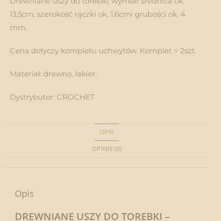
Drewniane uszy do torebki, wymiar średnica ok.
13,5cm, szerokość rączki ok, 1,6cmi grubości ok. 4
mm.
Cena dotyczy kompletu uchwytów. Komplet = 2szt.
Materiał: drewno, lakier.
Dystrybutor: CROCHET
OPIS
OPINIE (0)
Opis
DREWNIANE USZY DO TOREBKI –