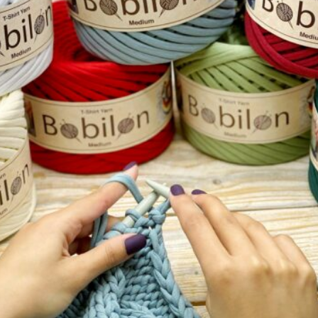
Niezależnie od tego, czy tworzysz duże shopperki,
eleganckie torebki wieczorowe czy małe torby typu
koszyk – drewniane uszy będą doskonałym
uzupełnieniem Twojego projektu. Ich klasyczny, lekko
zaokrąglony kształt sprawia, że doskonale komponują
się zarówno z nowoczesnymi, jak i klasycznymi
fasonami. Co istotne, uchwyty można bez problemu
dopasować kolorystycznie do torebki – można je
szlifować, malować, bejcować lub dekorować według
własnego uznania.
Idealne dla twórców DIY – stwórz
torebkę, która zachwyci
Warto również zaznaczyć, że drewniane uszy to
produkt niezwykle ceniony przez osoby tworzące
rękodzieło. Dzięki łatwemu montażowi są odpowiednie
zarówno dla początkujących, jak i bardziej